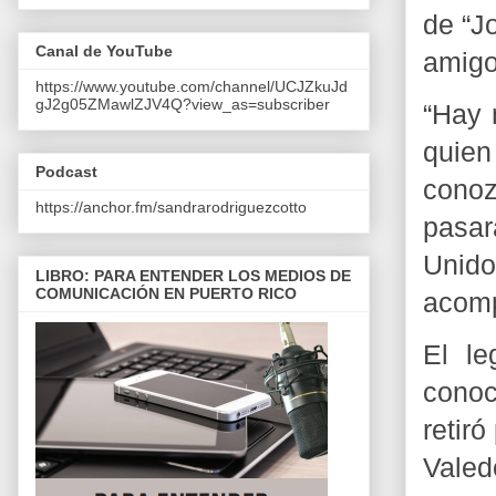
de “J
Canal de YouTube
amigo 
https://www.youtube.com/channel/UCJZkuJd
gJ2g05ZMawlZJV4Q?view_as=subscriber
“Hay 
quien
Podcast
conoz
https://anchor.fm/sandrarodriguezcotto
pasar
Unid
LIBRO: PARA ENTENDER LOS MEDIOS DE
COMUNICACIÓN EN PUERTO RICO
acomp
El le
conoc
retir
Valed