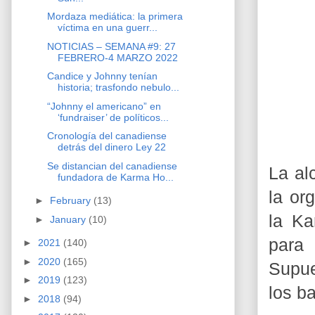
Mordaza mediática: la primera
víctima en una guerr...
NOTICIAS – SEMANA #9: 27
FEBRERO-4 MARZO 2022
Candice y Johnny tenían
historia; trasfondo nebulo...
“Johnny el americano” en
‘fundraiser’ de políticos...
Cronología del canadiense
detrás del dinero Ley 22
Se distancian del canadiense
La al
fundadora de Karma Ho...
la or
►
February
(13)
la Ka
►
January
(10)
para
►
2021
(140)
►
2020
(165)
Supue
►
2019
(123)
los b
►
2018
(94)