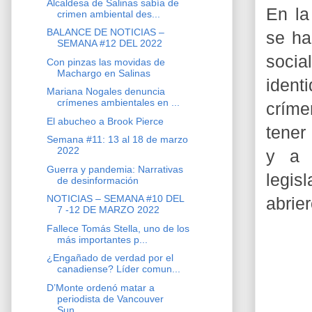
Alcaldesa de Salinas sabía de
En la
crimen ambiental des...
BALANCE DE NOTICIAS –
se ha
SEMANA #12 DEL 2022
socia
Con pinzas las movidas de
Machargo en Salinas
iden
Mariana Nogales denuncia
crímenes ambientales en ...
críme
El abucheo a Brook Pierce
tener
Semana #11: 13 al 18 de marzo
2022
y a 
Guerra y pandemia: Narrativas
legis
de desinformación
NOTICIAS – SEMANA #10 DEL
abrier
7 -12 DE MARZO 2022
Fallece Tomás Stella, uno de los
más importantes p...
¿Engañado de verdad por el
canadiense? Líder comun...
D’Monte ordenó matar a
periodista de Vancouver
Sun...