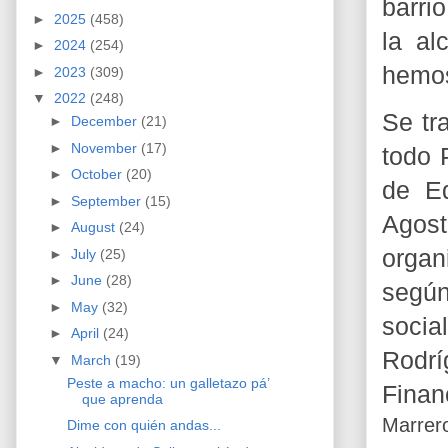
barri
►
2025
(458)
la al
►
2024
(254)
hemos
►
2023
(309)
▼
2022
(248)
Se tr
►
December
(21)
►
November
(17)
todo 
►
October
(20)
de Ed
►
September
(15)
Agos
►
August
(24)
organ
►
July
(25)
►
June
(28)
según
►
May
(32)
socia
►
April
(24)
Rodrí
▼
March
(19)
Peste a macho: un galletazo pá’
Finan
que aprenda
Marrer
Dime con quién andas...