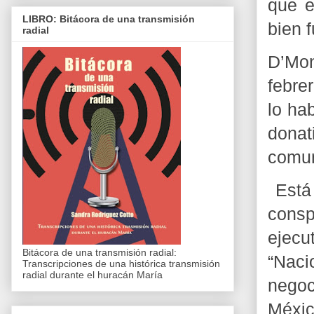
que e
LIBRO: Bitácora de una transmisión
bien f
radial
D’Mon
febre
lo ha
dona
comun
Está
consp
ejecu
Bitácora de una transmisión radial:
“Naci
Transcripciones de una histórica transmisión
radial durante el huracán María
negoc
Méxic