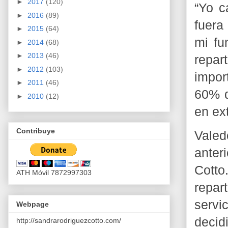
►
2017
(120)
“Yo c
►
2016
(89)
fuera
►
2015
(64)
mi fu
►
2014
(68)
►
2013
(46)
repar
►
2012
(103)
impor
►
2011
(46)
60% d
►
2010
(12)
en ex
Contribuye
Vale
anter
Cotto
ATH Móvil 7872997303
repar
servi
Webpage
decid
http://sandrarodriguezcotto.com/